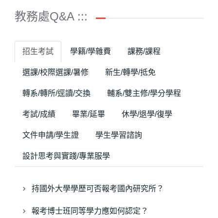
教務處Q&A :::
招生考試
學籍/學雜費
課務/課程
選課/校際選課/暑修
新生/轉學/抵免
轉系/轉所/逕讀/交換
輔系/雙主修/學分學程
考試/成績
畢業/延畢
休學/退學/復學
文件申請/學生證
學生學習諮詢
設計思考與實踐/專業服學
持國外大學學歷可否報考國內研究所？
報考博士班同等學力應如何認定？