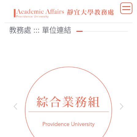
跳
到
主
要
教務處 ::: 單位連結
內
容
區