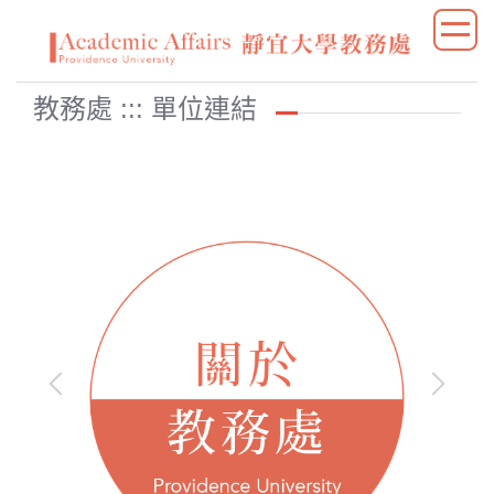
跳
到
主
要
教務處 ::: 單位連結
內
容
區