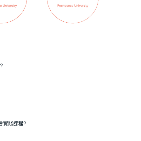
?
會實踐課程?