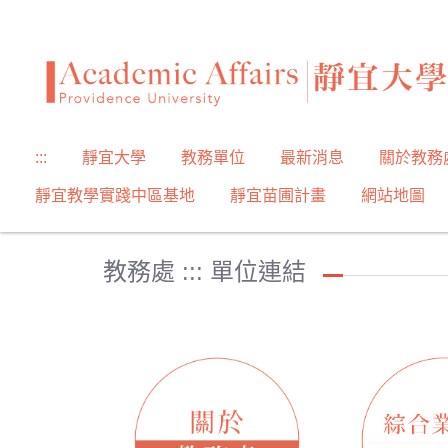
跳
到
主
要
內
容
:::
靜宜大學
教務單位
最新消息
關於教務
區
靜宜教學實踐中區基地
靜宜苗圃計畫
網站地圖
教務處 ::: 單位連結