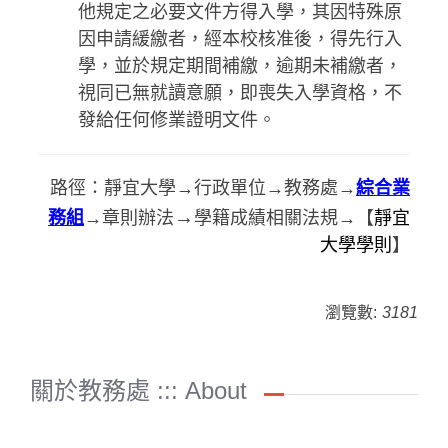
他規定之必要文件方得入學，其因特殊原
因申請緩繳者，經本校核准後，得先行入
學，並於規定期間補繳，逾期未補繳者，
視同已無就讀意願，即喪失入學資格，不
發給任何修業證明文件。
路徑：靜宜大學→行政單位→教務處→
綜合業
→
務組
→章則辦法
學籍成績相關法規→【
靜宜
大學學則
】
瀏覽數:
3181
關於教務處 ::: About