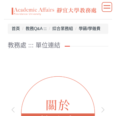
跳
到
主
要
首頁
教務Q&A :::
綜合業務組
學籍/學雜費
內
容
區
教務處 ::: 單位連結