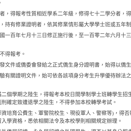
。
分者，得報考性質相近學系二年級，修得七十二學分者，
生，持有修業證明者，依其修業情形屬大學學士班或五年
民國一百年七月十三日修正施行後，至一百零二年六月十
，不得報考。
分發文件或僑委會發給之正式僑生身分證明書，始得以僑
繳驗有關證明文件，始可依各該項身分考生升學優待辦法
滿二個學期之陸生，得報考本校日間學制學士班轉學生招
判刑確定致遭退學之陸生，不得參加本校轉學考試。
：師資培育公費生、軍警院校生、現役軍人、警察等)，得
留入學資格，悉依相關法令及本校學則相關規定辦理。