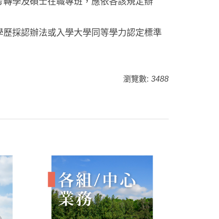
考轉學及碩士在職專班，應依各該規定辦
學歷採認辦法或入學大學同等學力認定標準
瀏覽數:
3488