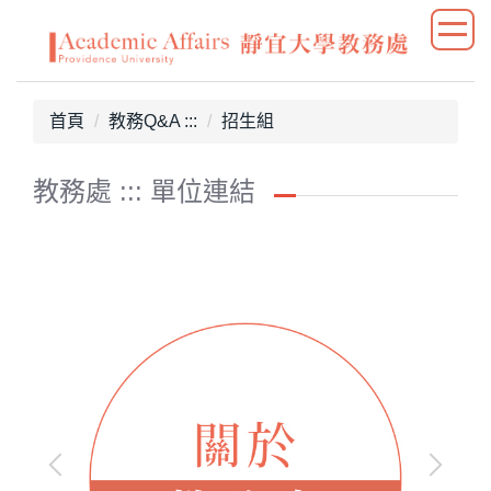
跳
到
主
要
首頁
教務Q&A :::
招生組
內
容
區
教務處 ::: 單位連結