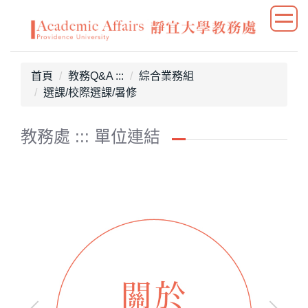
跳
到
主
要
首頁
教務Q&A :::
綜合業務組
內
選課/校際選課/暑修
容
區
教務處 ::: 單位連結