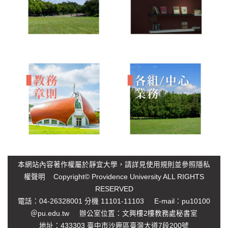
本網站內容著作權屬於靜宜大學，請詳見
使用規則
並參照
隱私
權聲明
Copyright© Providence University ALL RIGHTS
RESERVED
電話：04-26328001 分機 11101-11103 E-mail：
pu10100
＠pu.edu.tw
辦公室位置：文興樓2樓教務處秘書室
地址：433303 臺中市沙鹿區臺灣大道7段200號