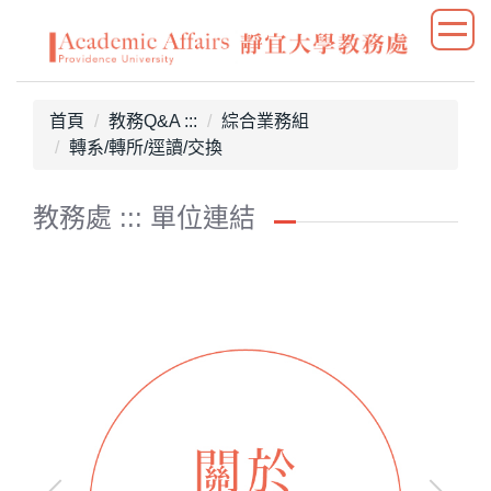
跳
到
主
要
首頁
教務Q&A :::
綜合業務組
內
轉系/轉所/逕讀/交換
容
區
教務處 ::: 單位連結