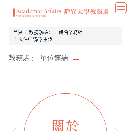
跳
到
主
要
首頁
教務Q&A :::
綜合業務組
內
文件申請/學生證
容
區
教務處 ::: 單位連結