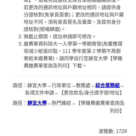
單】，填寫完成後送至綜合業務組臨櫃辦理。
若更改的通訊地址與戶籍地址相同，請提供身
分證核對(免家長簽章)；更改的通訊地址與戶籍
地址不同，須有家長簽名及蓋章，及提供身分
證核對(現場歸還)。
無截止期限，提出申請即可修改。
繳費單資料除大一入學第一學期寄發(為響應環
保減少紙張印製，111 學年度第 2 學期不再郵
寄紙本繳費單)，請同學自行至靜宜大學【學雜
費繳費單查詢及列印】下載。
路徑：靜宜大學→行政單位→教務處→
綜合業務組
→
各項文件申請→【更改姓名/身分證字號/地址】
路徑：
靜宜大學
→熱門連結→【
學雜費繳費單查詢及
列印
】
瀏覽數:
1728