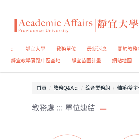
跳
到
主
要
內
容
:::
靜宜大學
教務單位
最新消息
關於教務
區
靜宜教學實踐中區基地
靜宜苗圃計畫
網站地圖
首頁
教務Q&A :::
綜合業務組
輔系/雙主
教務處 ::: 單位連結