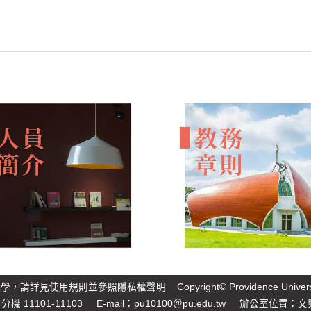
大學，請詳見
使用規則
並參照
隱私權聲明
Copyright© Providence Unive
 分機 11101-11103 E-mail：
pu10100＠pu.edu.tw
辦公室位置：文興