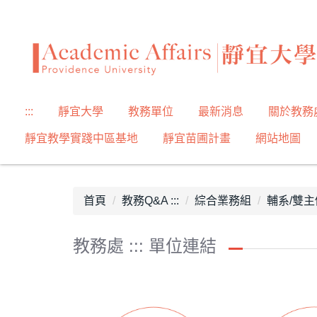
跳
到
主
要
內
容
:::
靜宜大學
教務單位
最新消息
關於教務
區
靜宜教學實踐中區基地
靜宜苗圃計畫
網站地圖
首頁
教務Q&A :::
綜合業務組
輔系/雙主
教務處 ::: 單位連結