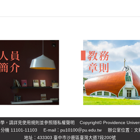
大學，請詳見
使用規則
並參照
隱私權聲明
Copyright© Providence Unive
 分機 11101-11103 E-mail：
pu10100＠pu.edu.tw
辦公室位置：文興
地址：433303 臺中市沙鹿區臺灣大道7段200號