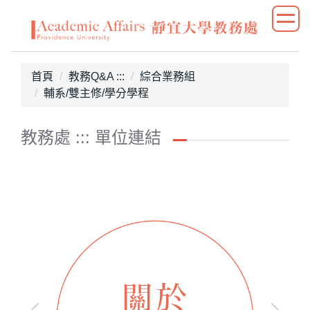
跳
到
主
要
首頁
教務Q&A :::
綜合業務組
內
輔系/雙主修/學分學程
容
區
教務處 ::: 單位連結