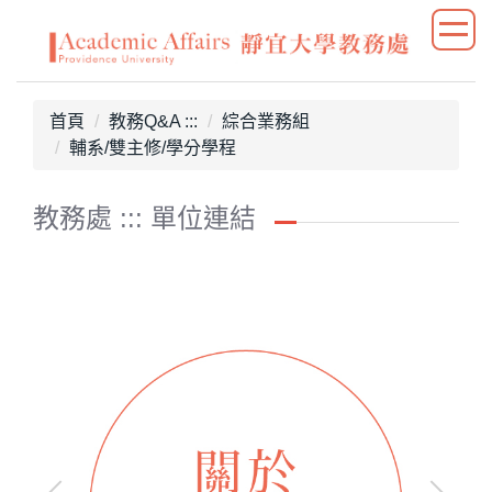
跳
到
主
要
首頁
教務Q&A :::
綜合業務組
內
輔系/雙主修/學分學程
容
區
教務處 ::: 單位連結