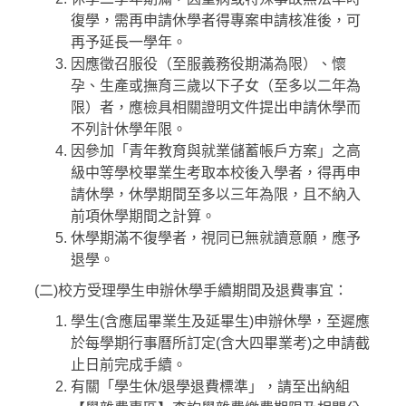
復學，需再申請休學者得專案申請核准後，可
再予延長一學年。
因應徵召服役（至服義務役期滿為限）、懷
孕、生產或撫育三歲以下子女（至多以二年為
限）者，應檢具相關證明文件提出申請休學而
不列計休學年限。
因參加「青年教育與就業儲蓄帳戶方案」之高
級中等學校畢業生考取本校後入學者，得再申
請休學，休學期間至多以三年為限，且不納入
前項休學期間之計算。
休學期滿不復學者，視同已無就讀意願，應予
退學。
(二)校方受理學生申辦休學手續期間及退費事宜：
學生(含應屆畢業生及延畢生)申辦休學，至遲應
於每學期行事曆所訂定(含大四畢業考)之申請截
止日前完成手續。
有關「學生休/退學退費標準」，請至出納組