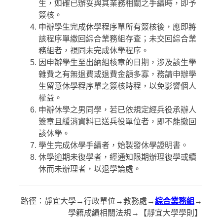
生，如確已辦妥與其業務相關之手續時，即予
簽核。
申辦學生完成休學程序單所有簽核後，應即將
該程序單繳回綜合業務組存查；未交回綜合業
務組者，視同未完成休學程序。
因申辦學生至出納組核章的日期，涉及該生學
雜費之有無退費或退費金額多寡，務請申辦學
生留意休學程序單之簽核時程，以免影響個人
權益。
申辦休學之男同學，若已依規定經兵役承辦人
簽章且緩消資料已送兵役單位者，即不能撤回
該休學。
學生完成休學手續者，始製發休學證明書。
休學逾期未復學者，經通知限期辦理復學或續
休而未辦理者，以退學論處。
路徑：靜宜大學→行政單位→教務處→
綜合業務組
→
學籍成績相關法規→【靜宜大學學則】