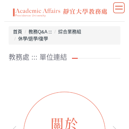
跳
到
主
要
首頁
教務Q&A :::
綜合業務組
內
休學/退學/復學
容
區
教務處 ::: 單位連結