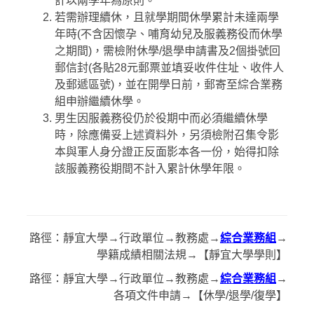
計以兩學年為原則。
若需辦理續休，且就學期間休學累計未達兩學
年時(不含因懷孕、哺育幼兒及服義務役而休學
之期間)，需檢附休學/退學申請書及2個掛號回
郵信封(各貼28元郵票並填妥收件住址、收件人
及郵遞區號)，並在開學日前，郵寄至綜合業務
組申辦繼續休學。
男生因服義務役仍於役期中而必須繼續休學
時，除應備妥上述資料外，另須檢附召集令影
本與軍人身分證正反面影本各一份，始得扣除
該服義務役期間不計入累計休學年限。
路徑：靜宜大學→行政單位→教務處→
綜合業務組
→
學籍成績相關法規→【靜宜大學學則】
路徑：靜宜大學→行政單位→教務處→
綜合業務組
→
各項文件申請→【休學/退學/復學】