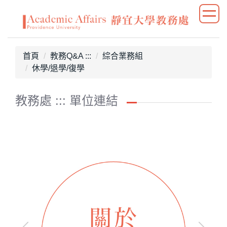
跳
到
主
要
首頁
教務Q&A :::
綜合業務組
內
休學/退學/復學
容
區
教務處 ::: 單位連結