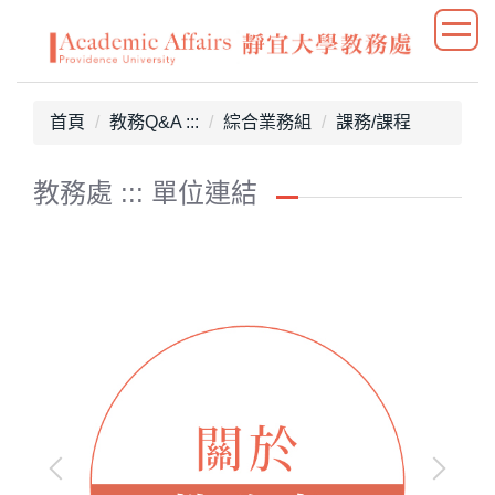
跳
到
主
要
首頁
教務Q&A :::
綜合業務組
課務/課程
內
容
區
教務處 ::: 單位連結