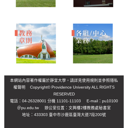
本網站內容著作權屬於靜宜大學，請詳見
使用規則
並參照
隱私
權聲明
Copyright© Providence University ALL RIGHTS
RESERVED
電話：04-26328001 分機 11101-11103 E-mail：
pu10100
＠pu.edu.tw
辦公室位置：文興樓2樓教務處秘書室
地址：433303 臺中市沙鹿區臺灣大道7段200號