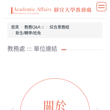
跳
到
主
要
首頁
教務Q&A :::
綜合業務組
內
新生/轉學/抵免
容
區
教務處 ::: 單位連結