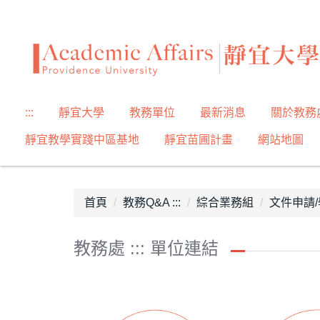
跳
到
主
要
內
容
:::
靜宜大學
教務單位
最新消息
關於教務
區
靜宜教學實踐中區基地
靜宜苗圃計畫
網站地圖
首頁
教務Q&A :::
綜合業務組
文件申請
教務處 ::: 單位連結