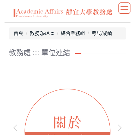
跳
到
主
要
首頁
教務Q&A :::
綜合業務組
考試/成績
內
容
區
教務處 ::: 單位連結