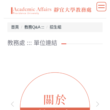
跳
到
主
要
首頁
教務Q&A :::
招生組
內
容
區
教務處 ::: 單位連結